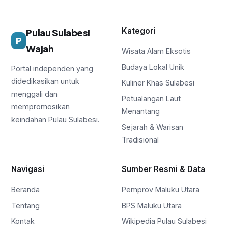
Kategori
Pulau Sulabesi
P
Wajah
Wisata Alam Eksotis
Budaya Lokal Unik
Portal independen yang
didedikasikan untuk
Kuliner Khas Sulabesi
menggali dan
Petualangan Laut
mempromosikan
Menantang
keindahan Pulau Sulabesi.
Sejarah & Warisan
Tradisional
Navigasi
Sumber Resmi & Data
Beranda
Pemprov Maluku Utara
Tentang
BPS Maluku Utara
Kontak
Wikipedia Pulau Sulabesi