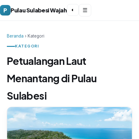
P
Pulau Sulabesi Wajah
◐
☰
Beranda
› Kategori
KATEGORI
Petualangan Laut
Menantang di Pulau
Sulabesi